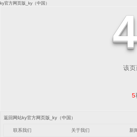
ky官方网页版_ky（中国）
该页面
5
返回网站ky官方网页版_ky（中国）
联系我们
关于我们
新