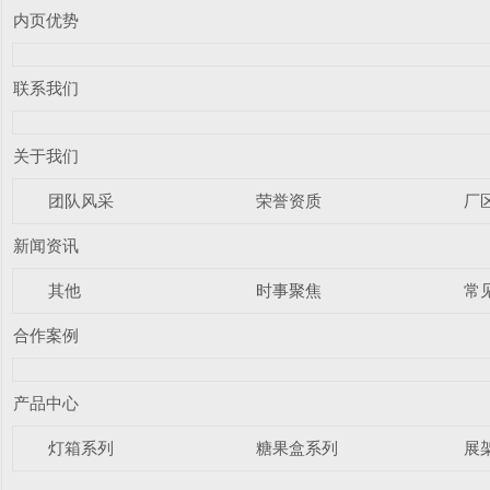
内页优势
联系我们
关于我们
团队风采
荣誉资质
厂
新闻资讯
其他
时事聚焦
常
合作案例
产品中心
灯箱系列
糖果盒系列
展