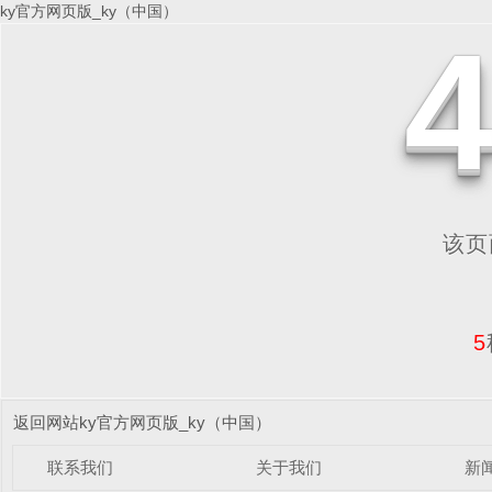
ky官方网页版_ky（中国）
该页面
5
返回网站ky官方网页版_ky（中国）
联系我们
关于我们
新