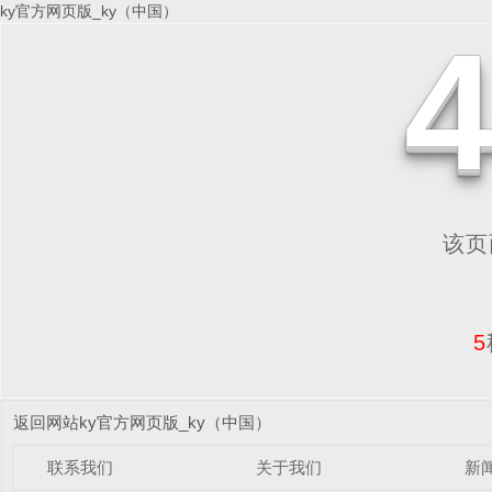
ky官方网页版_ky（中国）
该页面
5
返回网站ky官方网页版_ky（中国）
联系我们
关于我们
新